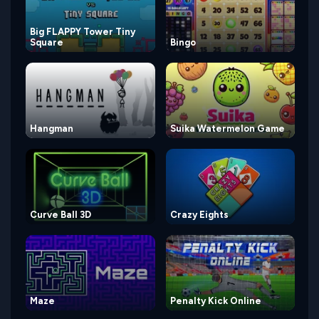
Big FLAPPY Tower Tiny
Square
Bingo
Hangman
Suika Watermelon Game
Curve Ball 3D
Crazy Eights
Maze
Penalty Kick Online