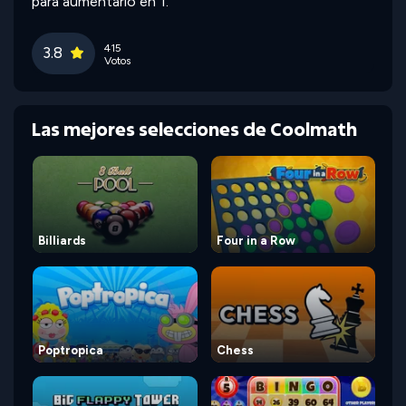
para aumentarlo en 1.
415
3.8
Votos
Las mejores selecciones de Coolmath
Billiards
Four in a Row
Poptropica
Chess