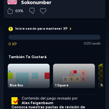
Sokonumber
69%
Inicie sesión para mantener XP
0 XP
0/25 Levels
También Te Gustará
Blue Box
1 Square
Two L
Contenido del juego revisado por
Alex Feigenbaum
Conozca nuestras pautas de revisión de