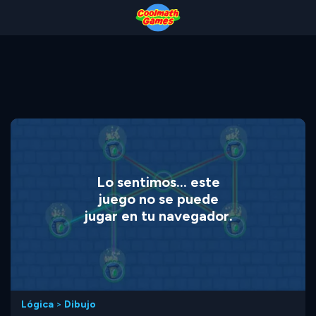
Skip
Skip
Skip
Skip
to
to
to
to
Top
Navigation
Main
Footer
of
Content
Page
Lo sentimos... este
juego no se puede
jugar en tu navegador.
Lógica
>
Dibujo