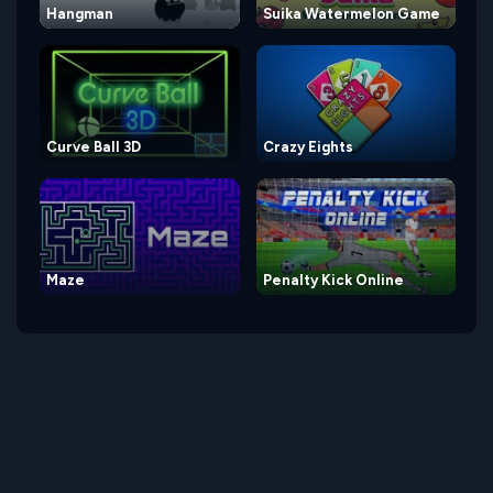
Hangman
Suika Watermelon Game
Curve Ball 3D
Crazy Eights
Maze
Penalty Kick Online