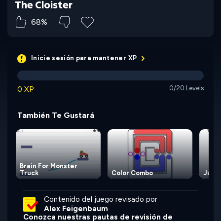
The Cloister
68%
Inicie sesión para mantener XP
0 XP
0/20 Levels
También Te Gustará
Brain For Monster
Truck
Color Combo
Juice
Contenido del juego revisado por
Alex Feigenbaum
Conozca nuestras pautas de revisión de