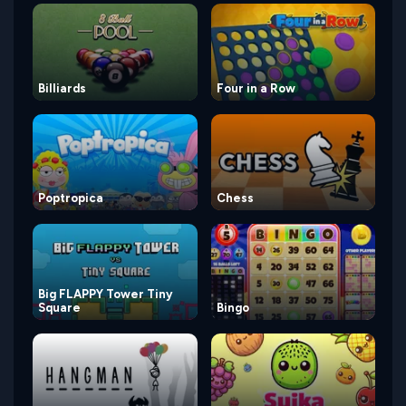
Billiards
Four in a Row
Poptropica
Chess
Big FLAPPY Tower Tiny
Square
Bingo