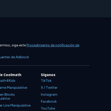
ermiso, siga este
Procedimiento de notificación de
cuentes de Adblock
de Coolmath
Síganos
ath4Kids
TikTok
ame Manipulative
X / Twitter
en Blocks
Instagram
lative
Facebook
 Line Manipulative
YouTube