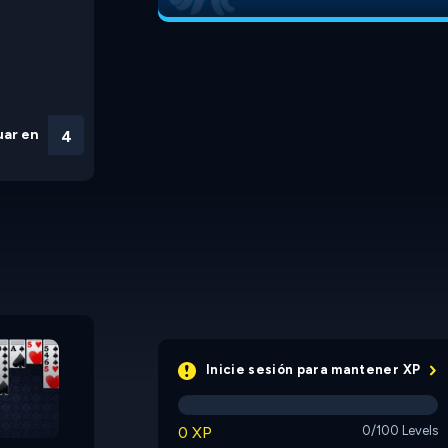
uar en
3
31
Rummy
Inicie sesión para mantener XP
e
0 XP
0/100 Levels