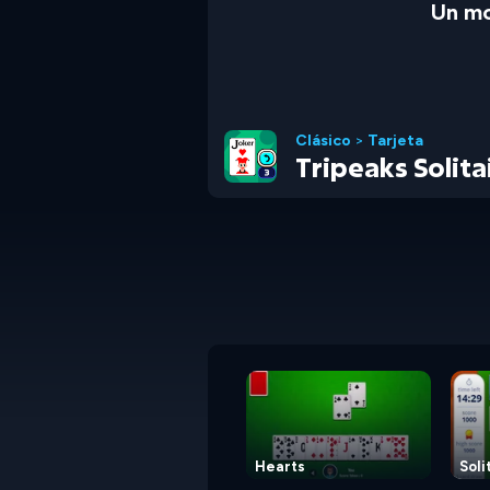
Un mo
Clásico
>
Tarjeta
Tripeaks Solita
Hearts
Soli