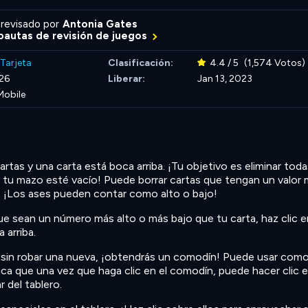
revisado por
Antonia Gates
autas de revisión de juegos
Tarjeta
Clasificación:
4.4 / 5
(1,574 Votos)
026
Liberar:
Jan 13, 2023
Mobile
tas y una carta está boca arriba. ¡Tu objetivo es eliminar toda
e tu mazo esté vacío! Puede borrar cartas que tengan un valor
. ¡Los ases pueden contar como alto o bajo!
que sean un número más alto o más bajo que tu carta, haz clic en
 arriba.
as sin robar una nueva, ¡obtendrás un comodín! Puede usar com
ca que una vez que haga clic en el comodín, puede hacer clic 
 del tablero.