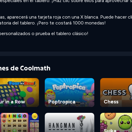
speciales en el tablero. ¡Haz clic sobre ellos para aprovechar 
 aparecerá una tarjeta roja con una X blanca. Puede hacer cl
eatoria del tablero. ¡Pero te costará 1000 monedas!
personalizados o prueba el tablero clásico!
ones de Coolmath
ur in a Row
Poptropica
Chess
Suika