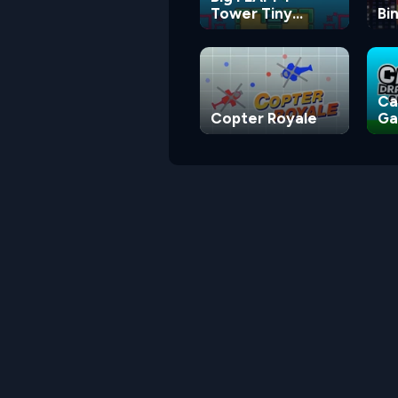
Tower Tiny
Bi
Square
Ca
Copter Royale
G