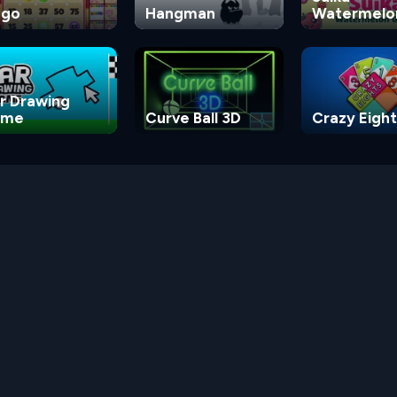
ngo
Hangman
Watermelo
Game
r Drawing
ame
Curve Ball 3D
Crazy Eight