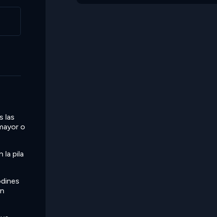
s las
 mayor o
 la pila
odines
en