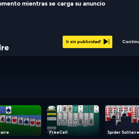
mento mientras se carga su anuncio
Ir sin publicidad!
Contin
ire
taire
FreeCell
Spider Solitair