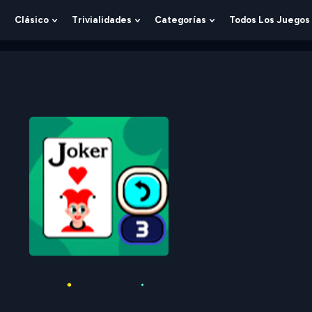
Clásico
Trivialidades
Categorías
Todos Los Juegos
Show
Show
Show
Show
Submenu
Submenu
Submenu
Submenu
For
For
For
For
Lógica
Clásico
Trivialidades
Categorías