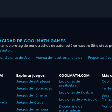
VACIDAD DE COOLMATH GAMES
ntenido protegido por derechos de autor está en nuestro Sitio sin su p
e autor
.
ondiciones de Uso
Acerca de nuestros anuncios
Preguntas fre
OM
Explorar juegos
COOLMATH.COM
Más 
Juegos de estrategia
Lecciones de
Coolm
preálgebra
Juegos de habilidades
Ten Fr
Lecciones de álgebra
Juegos de números
Base T
Lecciones de precálculo
Manipu
re la
Juegos de lógica
Diccionario de
Number
Juegos de memoria
matemáticas