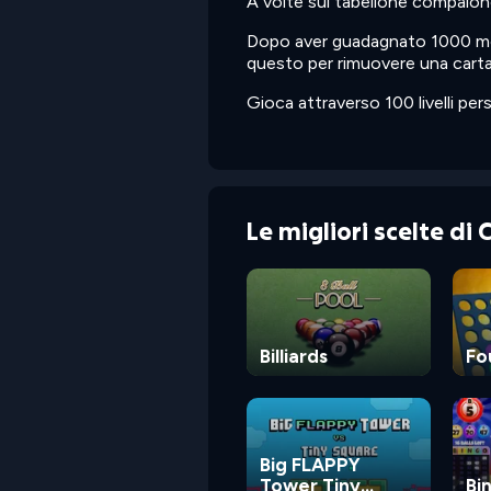
A volte sul tabellone compaiono a
Dopo aver guadagnato 1000 mone
questo per rimuovere una carta
Gioca attraverso 100 livelli pers
Le migliori scelte di
Billiards
Fo
Big FLAPPY
Tower Tiny
Bi