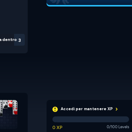
a dentro
3
31
Rummy
Accedi per mantenere XP
e
0 XP
0/100 Levels