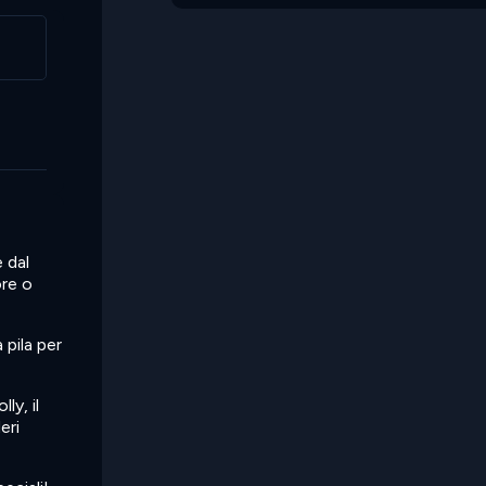
 dal
ore o
 pila per
ly, il
eri