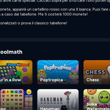
ltre carte speciali. Cliccaci sopra per sfruttare i loro poteri sp
te, apparirà un cartellino rosso con una X bianca. Puoi fare c
 a caso dal tabellone. Ma ti costerà 1000 monete!
onalizzati o prova il classico tabellone!
 Coolmath
ur in a Row
Poptropica
Chess
Suika
ngo
Hangman
Watermelo