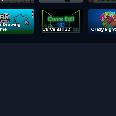
Game
r Drawing
ame
Curve Ball 3D
Crazy Eight