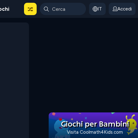
ochi
IT
Accedi
Giochi per Bambini
Visita Coolmath4Kids.com