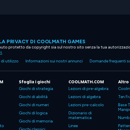
LA PRIVACY DI COOLMATH GAMES
tenuto protetto da copyright sia sul nostro sito senza la tua autorizzaz
ht
.
di utilizzo
Informazioni sui nostri annunci
Domande frequenti su
OM
Sfoglia i giochi
COOLMATH.COM
Altro
Giochi di strategia
Lezioni di pre-algebra
Coolm
Giochi di abilità
Lezioni di algebra
Ten Fr
Giochi di numeri
Lezioni pre-calcolo
Base T
Manipu
Giochi di logica
Dizionario di
matematica
Number
Giochi di memoria
to
Linee
Patter
Giochi classici