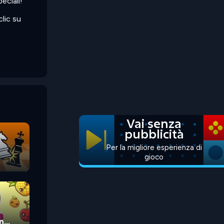
eciali!
lic su
Vai senza
pubblicità
Per la migliore esperienza di
gioco
n