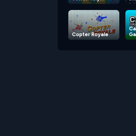
Square
Ca
Copter Royale
G