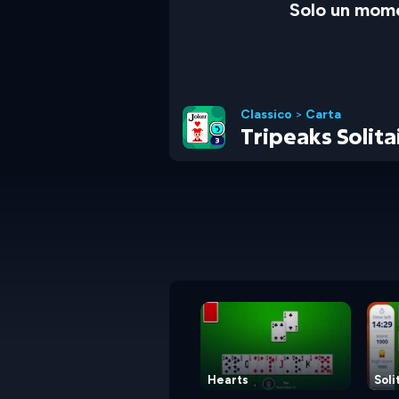
Solo un mome
Classico
>
Carta
Tripeaks Solita
Hearts
Soli