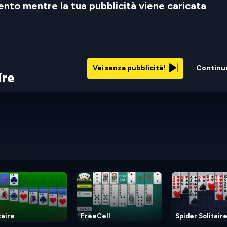
nto mentre la tua pubblicità viene caricata
Vai senza pubblicità!
Continu
ire
taire
FreeCell
Spider Solitair