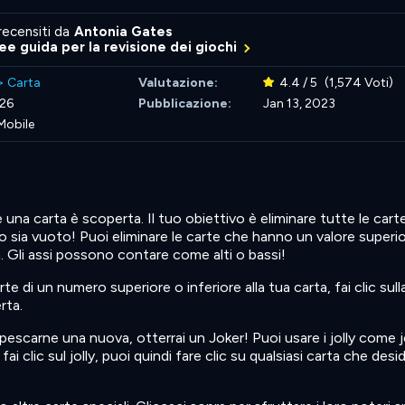
recensiti da
Antonia Gates
nee guida per la revisione dei giochi
>
Carta
Valutazione:
4.4 / 5
(1,574 Voti)
026
Pubblicazione:
Jan 13, 2023
Mobile
e una carta è scoperta. Il tuo obiettivo è eliminare tutte le carte
o sia vuoto! Puoi eliminare le carte che hanno un valore superi
a. Gli assi possono contare come alti o bassi!
e di un numero superiore o inferiore alla tua carta, fai clic sulla
rta.
a pescarne una nuova, otterrai un Joker! Puoi usare i jolly come jol
ai clic sul jolly, puoi quindi fare clic su qualsiasi carta che desid