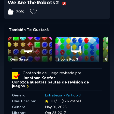
We Are the Robots 2
70%
También Te Gustará
Gem Swap
Bloons Pop 3
Gem 
Contenido del juego revisado por
Jonathan Keefer
Conozca nuestras pautas de revisión de
juegos
Género:
Estrategia
>
Partido 3
Clasificación:
3.8 / 5
(176 Votos)
Género:
May 01, 2025
Liberar:
Oct 23, 2017