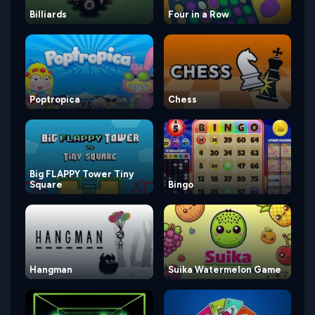
Billiards
Four in a Row
Poptropica
Chess
Big FLAPPY Tower Tiny
Square
Bingo
Hangman
Suika Watermelon Game