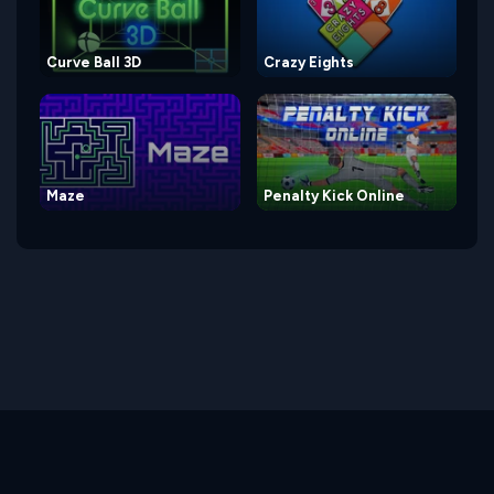
Curve Ball 3D
Crazy Eights
Maze
Penalty Kick Online