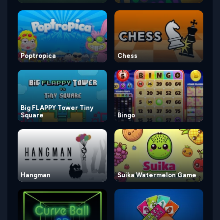
Poptropica
Chess
Big FLAPPY Tower Tiny
Square
Bingo
Hangman
Suika Watermelon Game