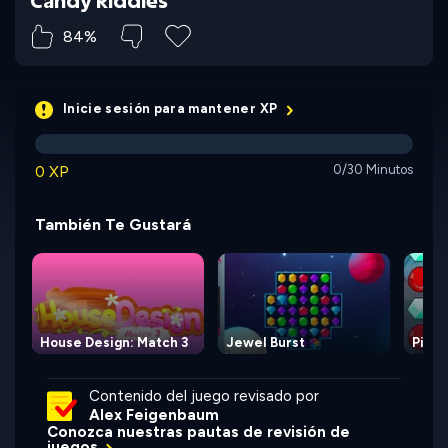
Candy Riddles
84%
Inicie sesión para mantener XP
0 XP
0/30 Minutos
También Te Gustará
House Design: Match 3
Jewel Burst
Pirat
Contenido del juego revisado por
Alex Feigenbaum
Conozca nuestras pautas de revisión de
juegos