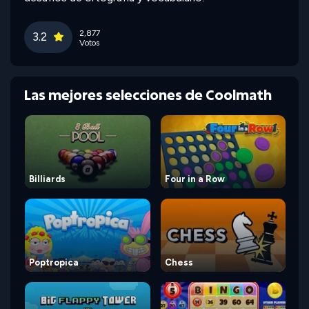
2,877
3.2
Votos
Las mejores selecciones de Coolmath
Billiards
Four in a Row
Poptropica
Chess