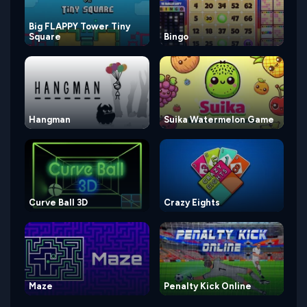
Big FLAPPY Tower Tiny
Square
Bingo
Hangman
Suika Watermelon Game
Curve Ball 3D
Crazy Eights
Maze
Penalty Kick Online