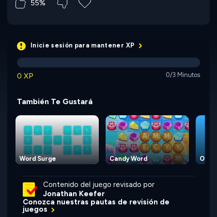
55%
Inicie sesión para mantener XP
0 XP
0/3 Minutos
También Te Gustará
Word Surge
Candy Word
Overw
Contenido del juego revisado por
Jonathan Keefer
Conozca nuestras pautas de revisión de
juegos