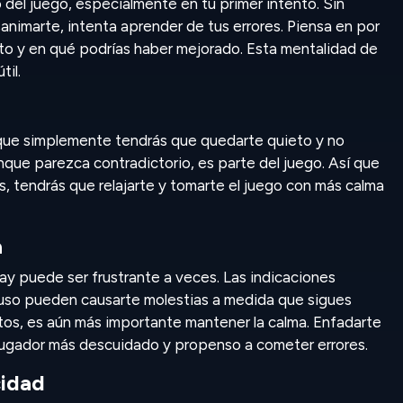
 del juego, especialmente en tu primer intento. Sin
animarte, intenta aprender de tus errores. Piensa en por
nto y en qué podrías haber mejorado. Esta mentalidad de
til.
ue simplemente tendrás que quedarte quieto y no
que parezca contradictorio, es parte del juego. Así que
, tendrás que relajarte y tomarte el juego con más calma
a
y puede ser frustrante a veces. Las indicaciones
uso pueden causarte molestias a medida que sigues
os, es aún más importante mantener la calma. Enfadarte
 jugador más descuidado y propenso a cometer errores.
cidad