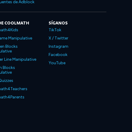
cuentes de Adblock
DE COOLMATH
SÍGANOS
ath4Kids
TikTok
ame Manipulative
X / Twitter
en Blocks
Instagram
lative
Facebook
 Line Manipulative
YouTube
n Blocks
lative
Quizzes
ath4Teachers
ath4Parents