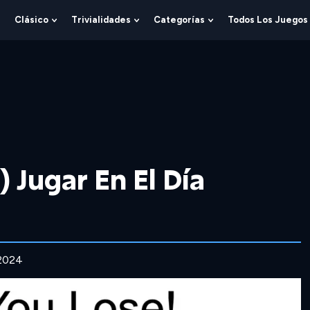
Clásico
Trivialidades
Categorías
Todos Los Juegos
Show
Show
Show
Show
Submenu
Submenu
Submenu
Submenu
For
For
For
For
Lógica
Clásico
Trivialidades
Categorías
 Jugar En El Día
 2024