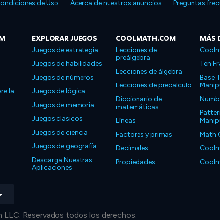
ondiciones de Uso
Acerca de nuestros anuncios
Preguntas fre
OM
EXPLORAR JUEGOS
COOLMATH.COM
MÁS 
Juegos de estrategia
Lecciones de
Coolm
preálgebra
Juegos de habilidades
Ten Fr
Lecciones de álgebra
Juegos de números
Base T
Lecciones de precálculo
Manipu
re la
Juegos de lógica
Diccionario de
Number
Juegos de memoria
matemáticas
Patter
Juegos clasicos
Líneas
Manipu
Juegos de ciencia
Factores y primas
Math 
Juegos de geografía
Decimales
Coolm
Descarga Nuestras
Propiedades
Coolm
Aplicaciones
LLC. Reservados todos los derechos.