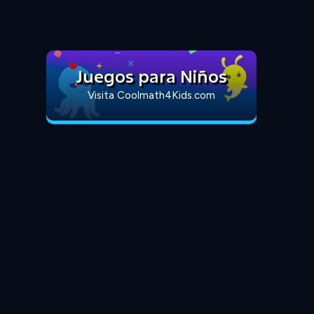
Juegos para Niños
Visita Coolmath4Kids.com