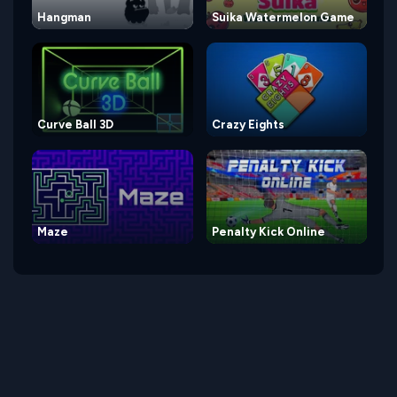
Hangman
Suika Watermelon Game
Curve Ball 3D
Crazy Eights
Maze
Penalty Kick Online