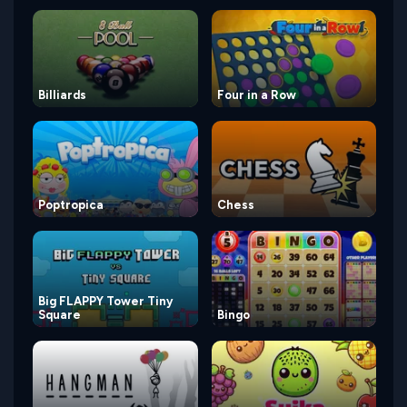
Billiards
Four in a Row
Poptropica
Chess
Big FLAPPY Tower Tiny
Square
Bingo