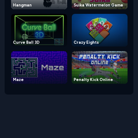
Hangman
Suika Watermelon Game
Curve Ball 3D
Crazy Eights
Maze
Penalty Kick Online