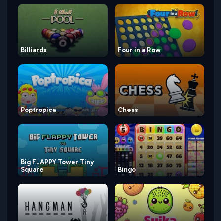
Billiards
Four in a Row
Poptropica
Chess
Big FLAPPY Tower Tiny
Square
Bingo