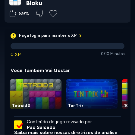
Bloku
89%
Faça login para manter o XP
0 XP
0/10 Minutos
Você Também Vai Gostar
Tetroid 3
TenTrix
10x1
Conteúdo do jogo revisado por
Pao Salcedo
Saiba mais sobre nossas diretrizes de análise