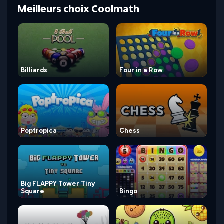
Meilleurs choix Coolmath
Billiards
Four in a Row
Poptropica
Chess
Big FLAPPY Tower Tiny
Square
Bingo