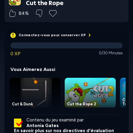
Cut the Rope
84%
Connectez-vous pour conserver XP
0 XP
0/30 Minutes
Vous Aimerez Aussi
Cut t
Cut & Dunk
Cut the Rope 2
Trave
Contenu du jeu examiné par
Antonia Gates
En savoir plus sur nos directives d'évaluation