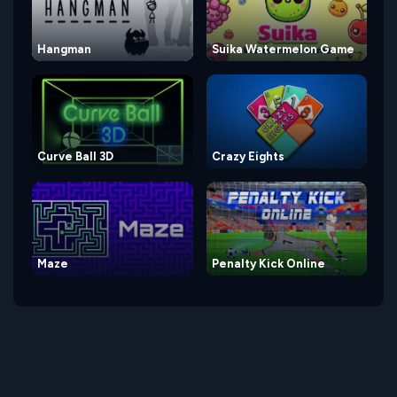
Hangman
Suika Watermelon Game
Curve Ball 3D
Crazy Eights
Maze
Penalty Kick Online