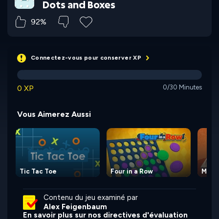
Dots and Boxes
92%
Connectez-vous pour conserver XP
0 XP
0/30 Minutes
Vous Aimerez Aussi
Tic Tac Toe
Four in a Row
Manc
Contenu du jeu examiné par
Alex Feigenbaum
En savoir plus sur nos directives d'évaluation