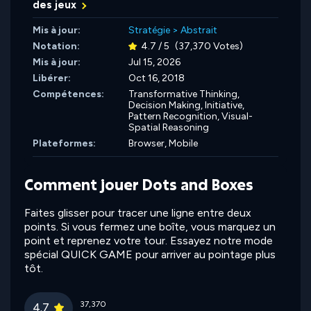
des jeux
Mis à jour:
Stratégie
>
Abstrait
Notation:
4.7 / 5
(37,370 Votes)
Mis à jour:
Jul 15, 2026
Libérer:
Oct 16, 2018
Compétences:
Transformative Thinking,
Decision Making,
Initiative,
Pattern Recognition,
Visual-
Spatial Reasoning
Plateformes:
Browser, Mobile
Comment jouer Dots and Boxes
Faites glisser pour tracer une ligne entre deux
points. Si vous fermez une boîte, vous marquez un
point et reprenez votre tour. Essayez notre mode
spécial QUICK GAME pour arriver au pointage plus
tôt.
37,370
4.7