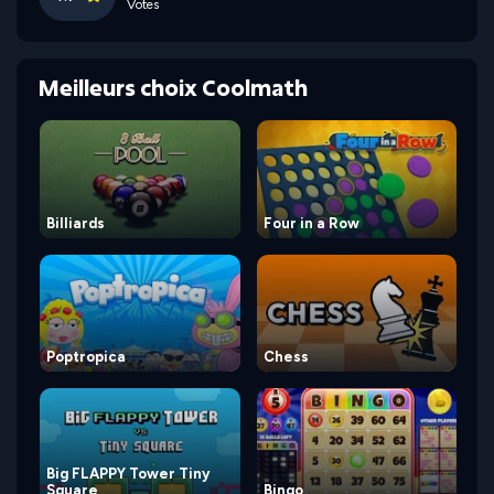
Votes
Meilleurs choix Coolmath
Billiards
Four in a Row
Poptropica
Chess
Big FLAPPY Tower Tiny
Square
Bingo