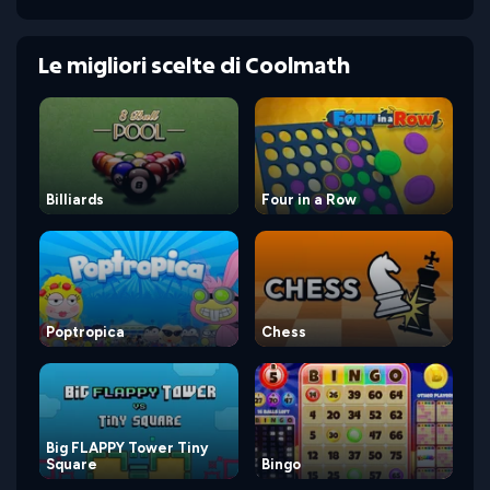
Le migliori scelte di Coolmath
Billiards
Four in a Row
Poptropica
Chess
Big FLAPPY Tower Tiny
Square
Bingo