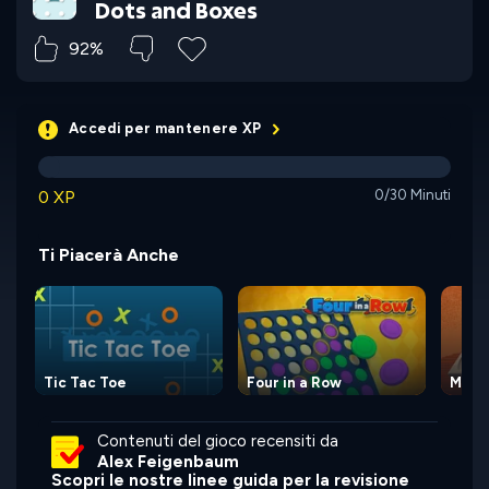
Dots and Boxes
92%
Accedi per mantenere XP
0 XP
0/30 Minuti
Ti Piacerà Anche
Tic Tac Toe
Four in a Row
Manc
Contenuti del gioco recensiti da
Alex Feigenbaum
Scopri le nostre linee guida per la revisione