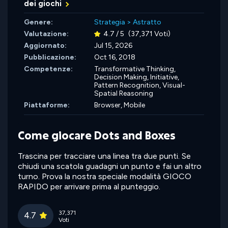
dei giochi
Genere:
Strategia
>
Astratto
Valutazione:
4.7 / 5
(37,371 Voti)
Aggiornato:
Jul 15, 2026
Pubblicazione:
Oct 16, 2018
Competenze:
Transformative Thinking,
Decision Making,
Initiative,
Pattern Recognition,
Visual-
Spatial Reasoning
Piattaforme:
Browser, Mobile
Come giocare Dots and Boxes
Trascina per tracciare una linea tra due punti. Se
chiudi una scatola guadagni un punto e fai un altro
turno. Prova la nostra speciale modalità GIOCO
RAPIDO per arrivare prima al punteggio.
37,371
4.7
Voti