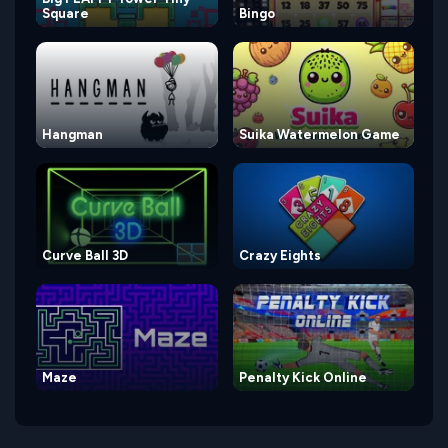
Square
Bingo
Hangman
Suika Watermelon Game
Curve Ball 3D
Crazy Eights
Maze
Penalty Kick Online