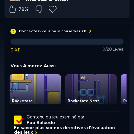
78%
Connectez-vous pour conserver XP
0 XP
0/20 Levels
Vous Aimerez Aussi
Rocketate
Rocketate Next
Puzzl
Contenu du jeu examiné par
Pao Salcedo
En savoir plus sur nos directives d'évaluation
des jeux