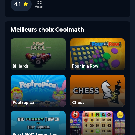
400
4.1
Votes
Meilleurs choix Coolmath
Billiards
Four in a Row
Poptropica
Chess
Big FLAPPY Tower Tiny