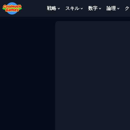
Skip
Skip
Skip
Skip
to
to
to
to
戦略
スキル
数字
論理
ク
Top
Navigation
Main
Footer
of
Content
Page