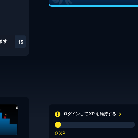
ます
15
Viewpoint
Turning Tower
ログインして XP を維持する
0 XP