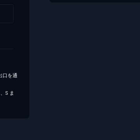
の出口を通
、S ま