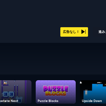
広告なし！
進み
ketate Next
Puzzle Blocks
Upside Down