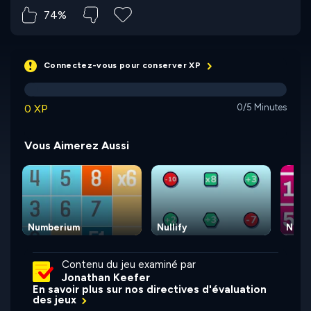
74%
Connectez-vous pour conserver XP
0 XP
0/5 Minutes
Vous Aimerez Aussi
Numberium
Nullify
Numb
Contenu du jeu examiné par
Jonathan Keefer
En savoir plus sur nos directives d'évaluation
des jeux