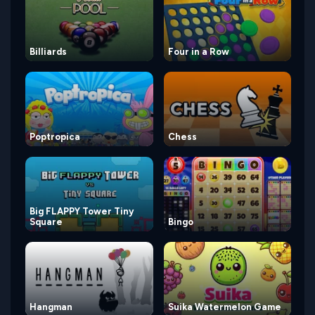
Billiards
Four in a Row
Poptropica
Chess
Big FLAPPY Tower Tiny
Square
Bingo
Hangman
Suika Watermelon Game