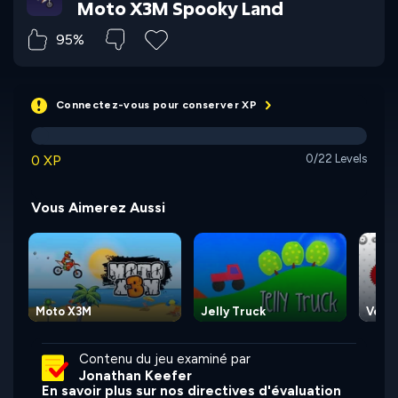
Moto X3M Spooky Land
95%
Connectez-vous pour conserver XP
0 XP
0/22 Levels
Vous Aimerez Aussi
Moto X3M
Jelly Truck
Vex 
Contenu du jeu examiné par
Jonathan Keefer
En savoir plus sur nos directives d'évaluation