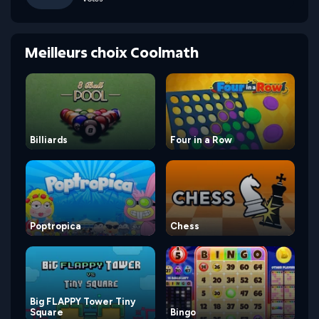
Meilleurs choix Coolmath
Billiards
Four in a Row
Poptropica
Chess
Big FLAPPY Tower Tiny
Square
Bingo