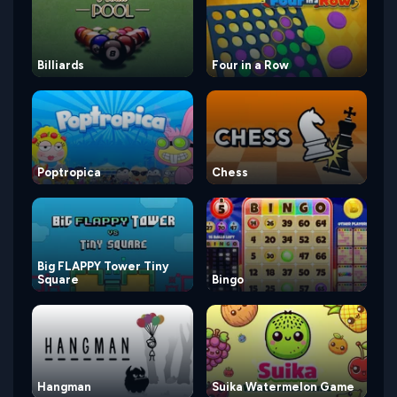
Billiards
Four in a Row
Poptropica
Chess
Big FLAPPY Tower Tiny
Square
Bingo
Hangman
Suika Watermelon Game