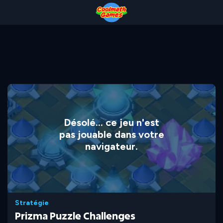
Skip
Skip
Skip
Skip
to
to
to
to
Top
Navigation
Main
Footer
of
Content
Page
Désolé... ce jeu n'est
pas jouable dans votre
navigateur.
Stratégie
Prizma Puzzle Challenges