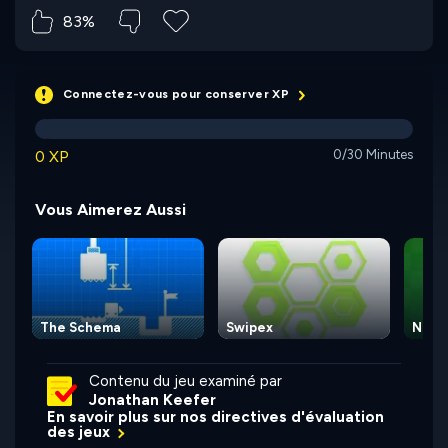
83%
Connectez-vous pour conserver XP
0 XP
0/30 Minutes
Vous Aimerez Aussi
The Schema
Swipex
Numb
Contenu du jeu examiné par
Jonathan Keefer
En savoir plus sur nos directives d'évaluation
des jeux