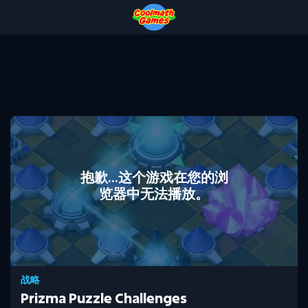
Skip
Skip
Skip
Skip
to
to
to
to
Top
Navigation
Main
Footer
of
Content
Page
抱歉...这个游戏在您的浏
览器中无法播放。
战略
Prizma Puzzle Challenges