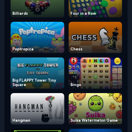
Billiards
Four in a Row
Poptropica
Chess
Big FLAPPY Tower Tiny
Square
Bingo
Hangman
Suika Watermelon Game