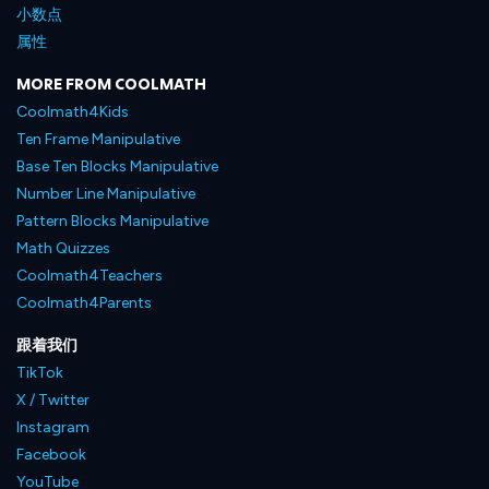
小数点
属性
MORE FROM COOLMATH
Coolmath4Kids
Ten Frame Manipulative
Base Ten Blocks Manipulative
Number Line Manipulative
Pattern Blocks Manipulative
Math Quizzes
Coolmath4Teachers
Coolmath4Parents
跟着我们
TikTok
X / Twitter
Instagram
Facebook
YouTube