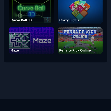
Curve Ball 3D
Crazy Eights
Maze
Penalty Kick Online