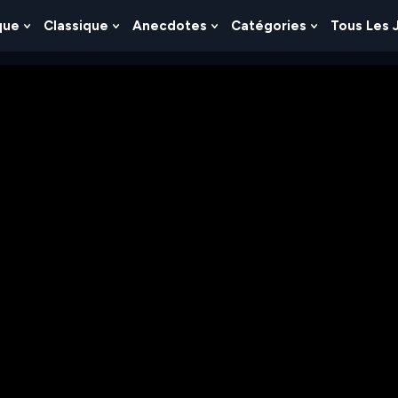
que
Classique
Anecdotes
Catégories
Tous Les 
Show
Show
Show
Show
nu
Submenu
Submenu
Submenu
Submenu
For
For
For
For
es
Logique
Classique
Anecdotes
Catégories