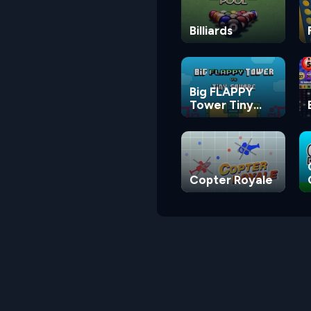
Billiards
Big FLAPPY
Tower Tiny
Square
Copter Royale