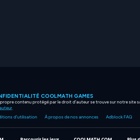
NFIDENTIALITÉ COOLMATH GAMES
propre contenu protégé par le droit d'auteur se trouve sur notre site sa
'auteur
.
tions d'utilisation
À propos de nos annonces
Adblock FAQ
OM
Parcourir les jeux
COOLMATH.COM
Plus 