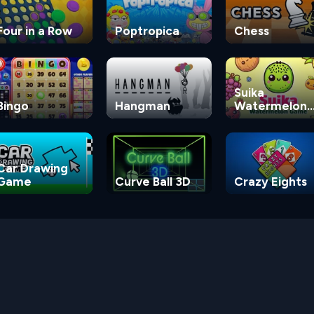
Four in a Row
Poptropica
Chess
Suika
Bingo
Hangman
Watermelon
Game
Car Drawing
Game
Curve Ball 3D
Crazy Eights