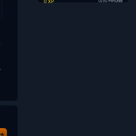
0 XP
0/30 Minutes
r