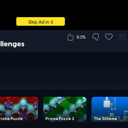
83%
allenges
rizma Puzzle
Prizma Puzzle 2
The Schema