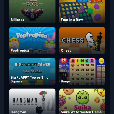
Billiards
Four in a Row
Poptropica
Chess
Big FLAPPY Tower Tiny
Square
Bingo
Hangman
Suika Watermelon Game