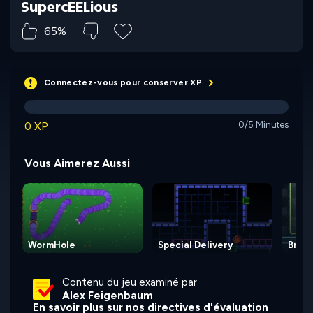
SupercEELious
65%
Connectez-vous pour conserver XP
0 XP
0/5 Minutes
Vous Aimerez Aussi
WormHole
Special Delivery
Broth
Contenu du jeu examiné par
Alex Feigenbaum
En savoir plus sur nos directives d'évaluation