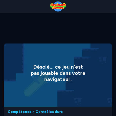
Skip
Skip
Skip
Skip
to
to
to
to
Top
Navigation
Main
Footer
of
Content
Page
Désolé... ce jeu n'est
pas jouable dans votre
navigateur.
Compétence
>
Contrôles durs