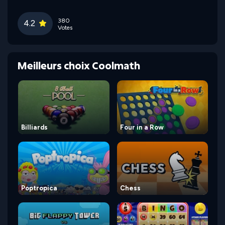
380
4.2
Votes
Meilleurs choix Coolmath
Billiards
Four in a Row
Poptropica
Chess