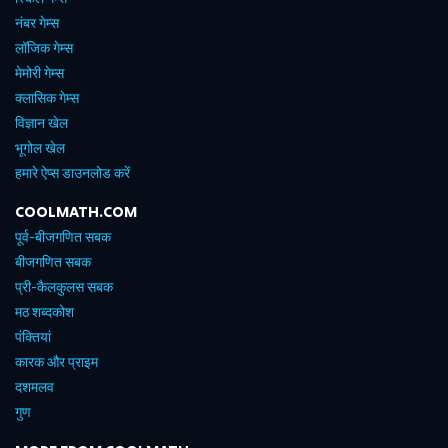
नंबर गेम्स
लॉजिक गेम्स
मेमोरी गेम्स
क्लासिक गेम्स
विज्ञान खेल
भूगोल खेल
हमारे ऐप्स डाउनलोड करें
COOLMATH.COM
पूर्व-बीजगणित सबक
बीजगणित सबक
प्री-कैलकुलस सबक
मठ शब्दकोश
पंक्तियां
कारक और प्राइम
दशमलव
गुण