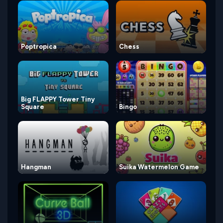
Poptropica
Chess
Big FLAPPY Tower Tiny
Square
Bingo
Hangman
Suika Watermelon Game