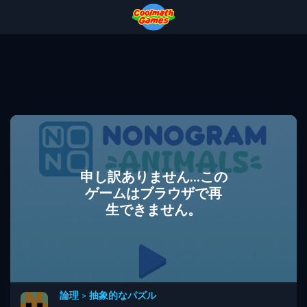
Skip
Skip
Skip
Skip
to
to
to
to
Top
Navigation
Main
Footer
of
Content
Page
申し訳ありません...この
ゲームはブラウザで再
生できません。
論理
>
抽象的なパズル