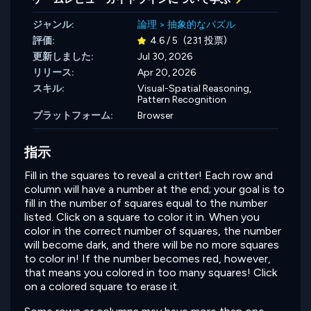
ジャンル:
論理
>
抽象的なパズル
評価:
4.6 / 5
(231 投票)
更新しました:
Jul 30, 2026
リリース:
Apr 20, 2026
スキル:
Visual-Spatial Reasoning,
Pattern Recognition
プラットフォーム:
Browser
指示
Fill in the squares to reveal a critter! Each row and
column will have a number at the end; your goal is to
fill in the number of squares equal to the number
listed. Click on a square to color it in. When you
color in the correct number of squares, the number
will become dark, and there will be no more squares
to color in! If the number becomes red, however,
that means you colored in too many squares! Click
on a colored square to erase it.