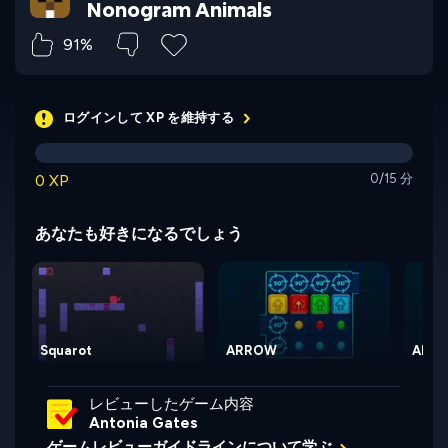
Nonogram Animals
91%
ログインして XP を維持する
0 XP
0/15 分
あなたも好きになるでしょう
Squarot
ARROW
ARRO
レビューしたゲーム内容
Antonia Gates
ゲームレビューガイドラインについて学ぶ