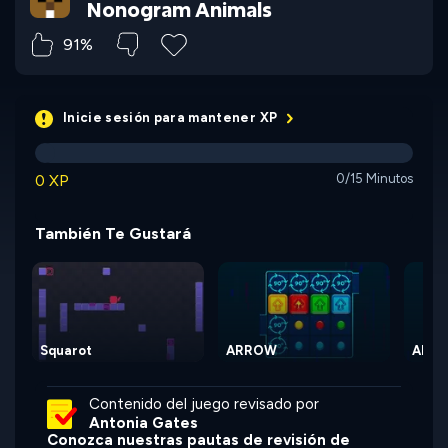
Nonogram Animals
91%
Inicie sesión para mantener XP
0 XP
0/15 Minutos
También Te Gustará
Squarot
ARROW
ARRO
Contenido del juego revisado por
Antonia Gates
Conozca nuestras pautas de revisión de