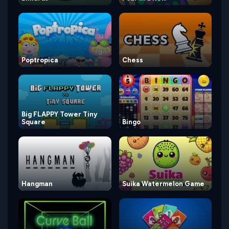
Poptropica
Chess
Big FLAPPY Tower Tiny
Square
Bingo
Hangman
Suika Watermelon Game