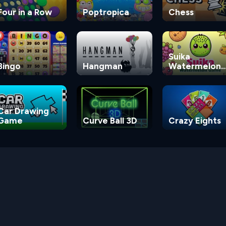
Four in a Row
Poptropica
Chess
Suika
Bingo
Hangman
Watermelon
Game
Car Drawing
Game
Curve Ball 3D
Crazy Eights