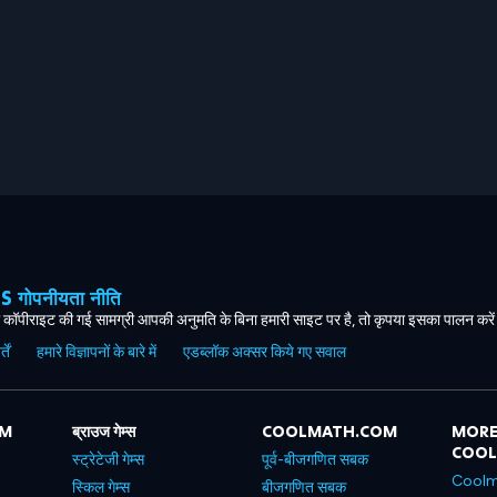
ोपनीयता नीति
कॉपीराइट की गई सामग्री आपकी अनुमति के बिना हमारी साइट पर है, तो कृपया इसका पालन करे
ें
हमारे विज्ञापनों के बारे में
एडब्लॉक अक्सर किये गए सवाल
OM
ब्राउज गेम्स
COOLMATH.COM
MORE
COO
स्ट्रेटेजी गेम्स
पूर्व-बीजगणित सबक
Coolm
स्किल गेम्स
बीजगणित सबक