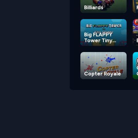
Billiards
Big FLAPPY
Tower Tiny
Square
Copter Royale