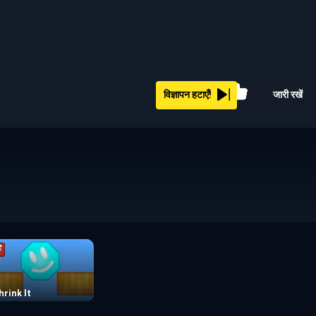
56%
विज्ञापन हटाएँ!
जारी रखें
hrink It