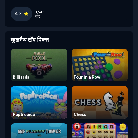
1,542
4.3
वोट
कूलमैथ टॉप पिक्स
Billiards
Four in a Row
Poptropica
Chess