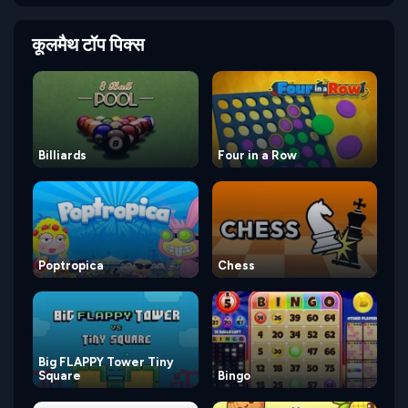
कूलमैथ टॉप पिक्स
Billiards
Four in a Row
Poptropica
Chess
Big FLAPPY Tower Tiny
Square
Bingo