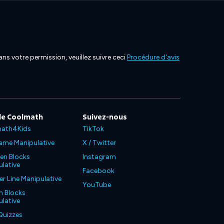
ns votre permission, veuillez suivre ceci
Procédure d'avis
de Coolmath
Suivez-nous
ath4Kids
TikTok
ame Manipulative
X / Twitter
en Blocks
Instagram
lative
Facebook
 Line Manipulative
YouTube
n Blocks
lative
Quizzes