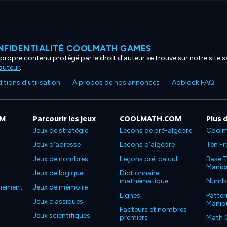
NFIDENTIALITÉ COOLMATH GAMES
propre contenu protégé par le droit d'auteur se trouve sur notre site sa
'auteur
.
tions d'utilisation
À propos de nos annonces
Adblock FAQ
OM
Parcourir les jeux
COOLMATH.COM
Plus 
Jeux de stratégie
Leçons de pré-algèbre
Coolm
Jeux d'adresse
Leçons d'algèbre
Ten Fr
Jeux de nombres
Leçons pré-calcul
Base T
Manipu
Jeux de logique
Dictionnaire
mathématique
Number
nnement
Jeux de mémoire
Lignes
Patter
Jeux classiques
Manipu
Facteurs et nombres
Jeux scientifiques
premiers
Math 