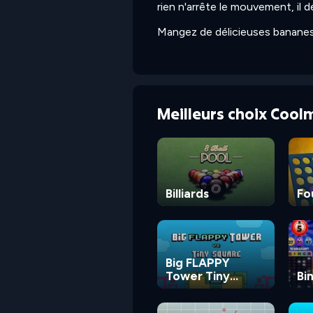
rien n'arrête le mouvement, il dé
Mangez de délicieuses bananes d
Meilleurs choix Cool
Billiards
Fo
Big FLAPPY
Tower Tiny
Bi
Square