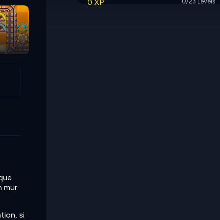
0 XP
0/23 Levels
Apple Worm
aque
n mur
tion, si