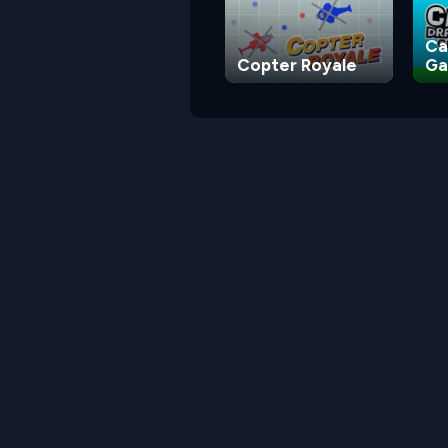
Ca
Copter Royale
G