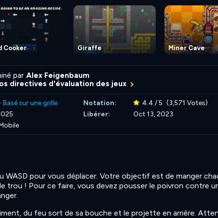
d Cooker
Giraffe
Miner Cave
iné par
Alex Feigenbaum
nos directives d'évaluation des jeux
>
Basé sur une grille
Notation:
4.4 / 5
(3,571 Votes)
2025
Libérer:
Oct 13, 2023
Mobile
 ou WASD pour vous déplacer. Votre objectif est de manger ch
le trou ! Pour ce faire, vous devez pousser le poivron contre u
anger.
ent, du feu sort de sa bouche et le projette en arrière. Atten