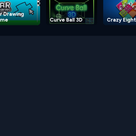
r Drawing
ame
Curve Ball 3D
Crazy Eight