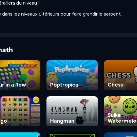
raillera du niveau !
ans les niveaux ultérieurs pour faire grandir le serpent.
math
ur in a Row
Poptropica
Chess
Suika
ngo
Hangman
Watermelo
Game