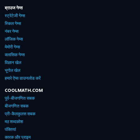
ब्राउज गेम्स
स्ट्रेटेजी गेम्स
स्किल गेम्स
नंबर गेम्स
लॉजिक गेम्स
मेमोरी गेम्स
क्लासिक गेम्स
विज्ञान खेल
भूगोल खेल
हमारे ऐप्स डाउनलोड करें
COOLMATH.COM
पूर्व-बीजगणित सबक
बीजगणित सबक
प्री-कैलकुलस सबक
मठ शब्दकोश
पंक्तियां
कारक और प्राइम