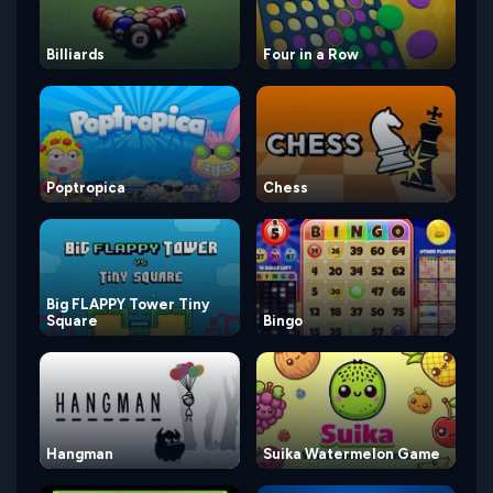
Billiards
Four in a Row
Poptropica
Chess
Big FLAPPY Tower Tiny
Square
Bingo
Hangman
Suika Watermelon Game