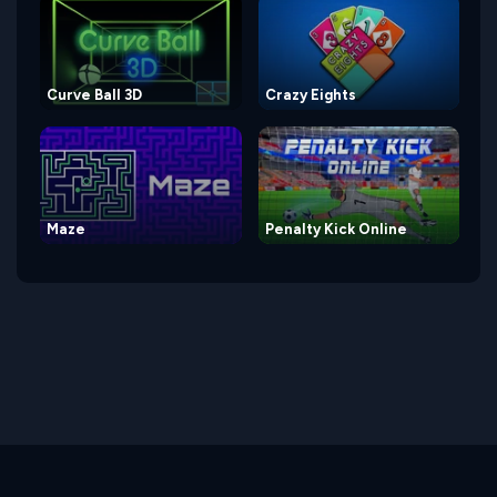
Curve Ball 3D
Crazy Eights
Maze
Penalty Kick Online