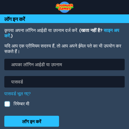
Skip
Skip
Skip
Skip
Skip
to
to
to
to
to
Top
Navigation
Main
Footer
main
लॉग इन करें
of
Content
content
Page
कृपया अपना लॉगिन आईडी या उपनाम दर्ज करें.
(खाता नहीं है?
साइन अप
करें
.)
यदि आप एक प्रीमियम सदस्य हैं, तो आप अपने ईमेल पते का भी उपयोग कर
सकते हैं।
आपका
लॉगिन
आईडी
या
पासवर्ड
उपनाम
पासवर्ड भूल गए?
रिमेम्बर मी