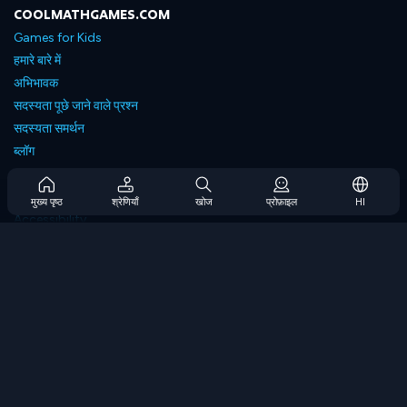
COOLMATHGAMES.COM
Games for Kids
हमारे बारे में
अभिभावक
सदस्यता पूछे जाने वाले प्रश्न
सदस्यता समर्थन
ब्लॉग
Developers
संपर्क करें
मुख्य पृष्ठ
श्रेणियाँ
खोज
प्रोफ़ाइल
HI
Accessibility
ब्राउज गेम्स
स्ट्रेटेजी गेम्स
स्किल गेम्स
नंबर गेम्स
लॉजिक गेम्स
मेमोरी गेम्स
क्लासिक गेम्स