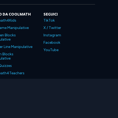
O DA COOLMATH
SEGUICI
ath4Kids
TikTok
ame Manipulative
X / Twitter
en Blocks
Instagram
lative
Facebook
 Line Manipulative
YouTube
n Blocks
lative
Quizzes
ath4Teachers
ath4Parents