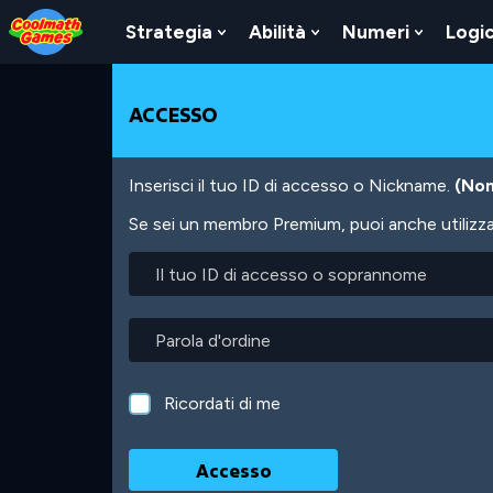
Skip
Skip
Skip
Skip
Salta
to
to
to
to
al
Strategia
Abilità
Numeri
Logi
Show
Show
Show
Top
Navigation
Main
Footer
contenuto
Submenu
Submenu
Submen
of
Content
principale
For
For
For
Page
Strategia
Abilità
Numeri
ACCESSO
Inserisci il tuo ID di accesso o Nickname.
(Non
Se sei un membro Premium, puoi anche utilizzare
Il
tuo
ID
di
Parola
accesso
d'ordine
o
soprannome
Ricordati di me