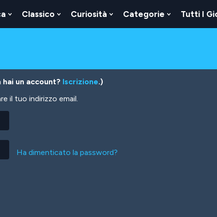
ca
Classico
Curiosità
Categorie
Tutti I Gi
Show
Show
Show
Show
u
Submenu
Submenu
Submenu
Submenu
For
For
For
For
Logica
Classico
Curiosità
Categorie
 hai un account?
Iscrizione
.)
 il tuo indirizzo email.
Ha dimenticato la password?