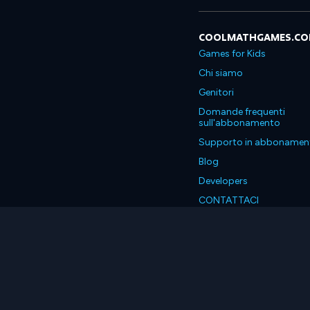
COOLMATHGAMES.C
Games for Kids
Chi siamo
Genitori
Domande frequenti
sull'abbonamento
Supporto in abbonamen
Blog
Developers
CONTATTACI
Accessibility
Italiano
© 2026 Coolmath.com LLC