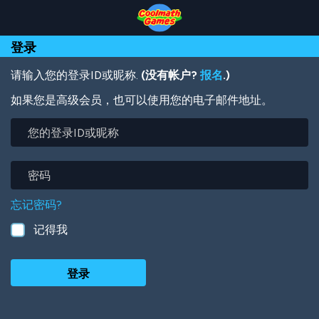
Skip
Skip
Skip
Skip
跳
to
to
to
to
转
Top
Navigation
Main
Footer
到
登录
of
Content
主
Page
要
内
请输入您的登录ID或昵称.
(没有帐户?
报名
.)
容
如果您是高级会员，也可以使用您的电子邮件地址。
您
的
登
录
密
ID
码
或
忘记密码?
昵
称
记得我