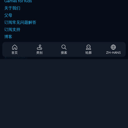
Games for Kids
关于我们
父母
订阅常见问题解答
订阅支持
博客
Developers
联系我们
首页
类别
搜索
轮廓
ZH-HANS
Accessibility
浏览游戏
策略游戏
技能游戏
数字游戏
逻辑游戏
内存游戏
经典游戏
科学游戏
地理游戏