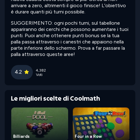
arrivare a zero, altrimenti il gioco finisce! L'obiettivo
è durare quanti più turni possibile.
SUGGERIMENTO: ogni pochi turni, sul tabellone
appariranno dei cerchi che possono aumentare i tuoi
punti. Puoi anche ottenere punti bonus se la tua
palla passa attraverso i canestri che appaiono nella
parte inferiore dello schermo. Prova a far passare la
palla attraverso queste aree!
4,382
4.2
Voti
Le migliori scelte di Coolmath
Billiards
Four in a Row