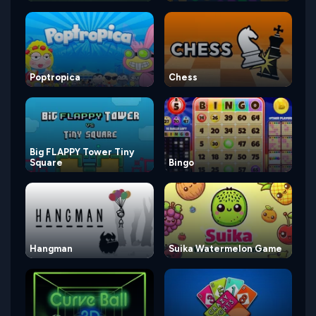
Poptropica
Chess
Big FLAPPY Tower Tiny
Square
Bingo
Hangman
Suika Watermelon Game