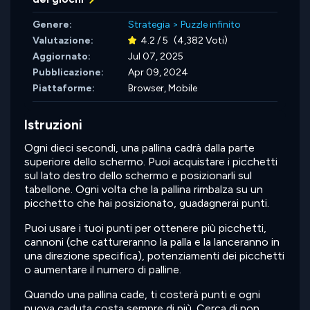
Genere:
Strategia
>
Puzzle infinito
Valutazione:
4.2 / 5
(4,382 Voti)
Aggiornato:
Jul 07, 2025
Pubblicazione:
Apr 09, 2024
Piattaforme:
Browser, Mobile
Istruzioni
Ogni dieci secondi, una pallina cadrà dalla parte
superiore dello schermo. Puoi acquistare i picchetti
sul lato destro dello schermo e posizionarli sul
tabellone. Ogni volta che la pallina rimbalza su un
picchetto che hai posizionato, guadagnerai punti.
Puoi usare i tuoi punti per ottenere più picchetti,
cannoni (che cattureranno la palla e la lanceranno in
una direzione specifica), potenziamenti dei picchetti
o aumentare il numero di palline.
Quando una pallina cade, ti costerà punti e ogni
nuova caduta costa sempre di più. Cerca di non