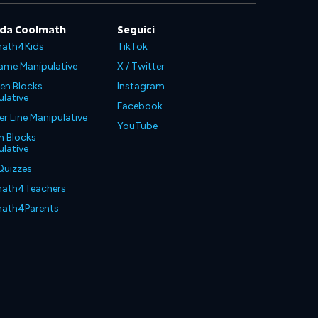
 da Coolmath
Seguici
ath4Kids
TikTok
ame Manipulative
X / Twitter
en Blocks
Instagram
lative
Facebook
 Line Manipulative
YouTube
n Blocks
lative
Quizzes
ath4Teachers
ath4Parents