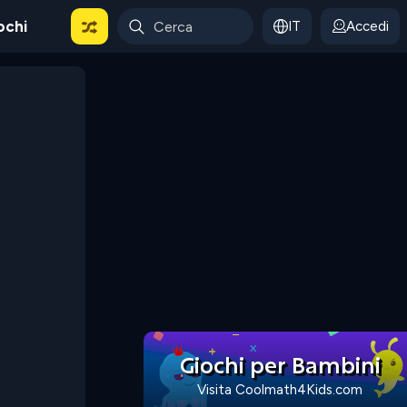
ochi
IT
Accedi
Giochi per Bambini
Visita Coolmath4Kids.com