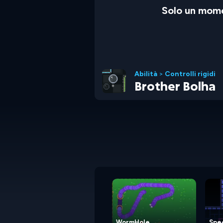
Solo un mome
Abilità
>
Controlli rigidi
Brother Bolha
WormHole
Spec