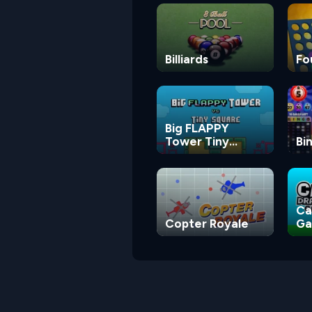
Billiards
Fo
Big FLAPPY
Tower Tiny
Bi
Square
Ca
Copter Royale
G