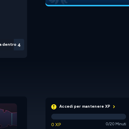
a dentro
3
Efi
Plug Away 2
Accedi per mantenere XP
0 XP
0/20 Minuti