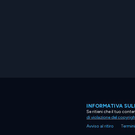
INFORMATIVA SUL
Se ritieni che il tuo con
di violazione del copyrig
Avviso al ritiro
Termini 