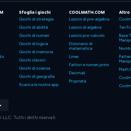
OM
Sfoglia i giochi
COOLMATH.COM
Altro
Giochi di strategia
Lezioni di pre-algebra
Coolm
Giochi di abilità
Lezioni di algebra
Ten Fr
Giochi di numeri
Lezioni pre-calcolo
Base T
Manipu
Giochi di logica
Dizionario di
matematica
Number
Giochi di memoria
to
Linee
Patter
Giochi classici
Manipu
Fattori e numeri primi
Giochi di scienza
Math 
Decimali
Giochi di geografia
Coolm
Proprietà
Scarica le nostre app
Coolm
. Tutti i diritti riservati.