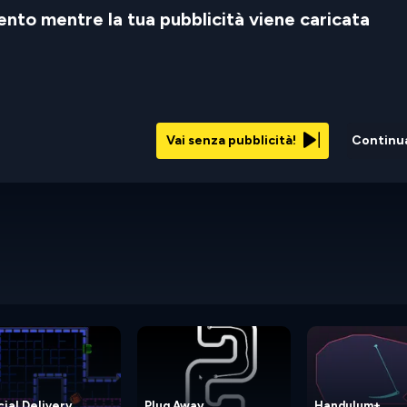
nto mentre la tua pubblicità viene caricata
Vai senza pubblicità!
Continu
ial Delivery
Plug Away
Handulum+