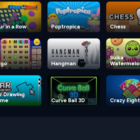
ur in a Row
Poptropica
Chess
Suika
ngo
Hangman
Watermelo
Game
r Drawing
ame
Curve Ball 3D
Crazy Eight