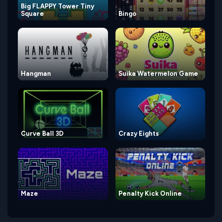
Big FLAPPY Tower Tiny
Square
Bingo
Hangman
Suika Watermelon Game
Curve Ball 3D
Crazy Eights
Maze
Penalty Kick Online