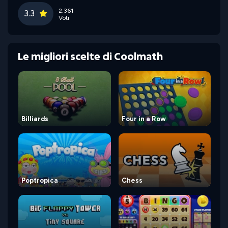
2,361
3.3
Voti
Le migliori scelte di Coolmath
Billiards
Four in a Row
Poptropica
Chess