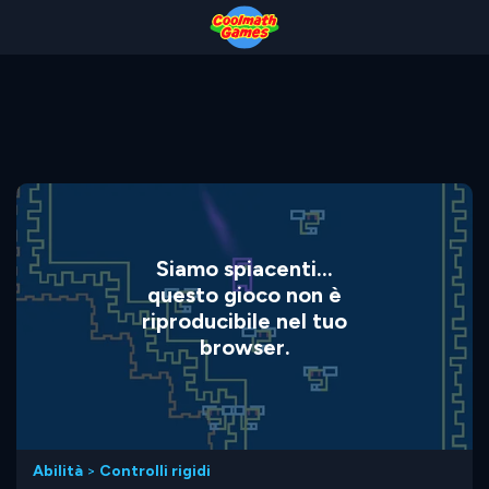
Skip
Skip
Skip
Skip
to
to
to
to
Top
Navigation
Main
Footer
of
Content
Page
Siamo spiacenti...
questo gioco non è
riproducibile nel tuo
browser.
Abilità
>
Controlli rigidi