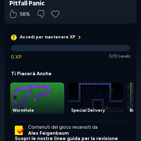
Pitfall Panic
58%
Accedi per mantenere XP
0 XP
0/10 Levels
Ti Piacerà Anche
WormHole
Special Delivery
Broth
Contenuti del gioco recensiti da
Alex Feigenbaum
Scopri le nostre linee guida per la revisione