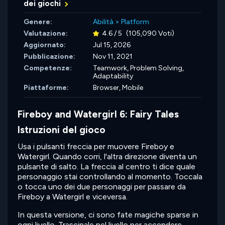
dei giochi
Genere:
Abilità
>
Platform
Valutazione:
4.6 / 5
(105,090 Voti)
Aggiornato:
Jul 15, 2026
Pubblicazione:
Nov 11, 2021
Competenze:
Teamwork,
Problem Solving,
Adaptability
Piattaforme:
Browser, Mobile
Fireboy and Watergirl 6: Fairy Tales
Istruzioni del gioco
Usa i pulsanti freccia per muovere Fireboy e
Watergirl. Quando corri, l'altra direzione diventa un
pulsante di salto. La freccia al centro ti dice quale
personaggio stai controllando al momento. Toccala
o tocca uno dei due personaggi per passare da
Fireboy a Watergirl e viceversa.
In questa versione, ci sono fate magiche sparse in
ogni livello. Trascinale nel livello per accendere