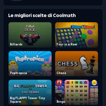
Le migliori scelte di Coolmath
Billiards
Four in a Row
Poptropica
Chess
Big FLAPPY Tower Tiny
Square
Bingo