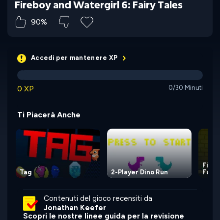
Fireboy and Watergirl 6: Fairy Tales
90%
Accedi per mantenere XP
0 XP
0/30 Minuti
Ti Piacerà Anche
Fireb
Tag
2-Player Dino Run
Fore
Contenuti del gioco recensiti da
Jonathan Keefer
Scopri le nostre linee guida per la revisione