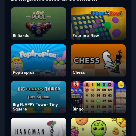
Billiards
Four in a Row
Poptropica
Chess
Big FLAPPY Tower Tiny
Square
Bingo