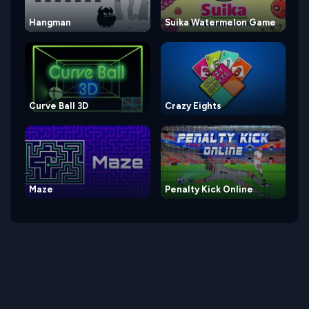
Hangman
Suika Watermelon Game
Curve Ball 3D
Crazy Eights
Maze
Penalty Kick Online