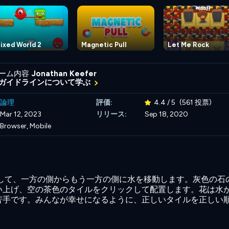
ixed World 2
Magnetic Pull
Let Me Rock
ーム内容
Jonathan Keefer
ガイドラインについて学ぶ
論理
評価:
4.4 / 5
(561 投票)
Mar 12, 2023
リリース:
Sep 18, 2020
Browser, Mobile
クして、一方の側からもう一方の側に水を移動します。灰色の石
い上げ、空の茶色のタイルをクリックして配置します。花は水
苦手です。みんなが幸せになるように、正しいタイルを正しい