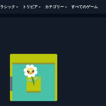
ラシック
トリビア
カテゴリー
すべてのゲーム
w
Show
Show
Show
menu
Submenu
Submenu
Submenu
For
For
For
ク
ト
カ
ラ
リ
テ
シ
ビ
ゴ
ッ
ア
リ
ク
ー