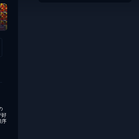
の
が好
順序