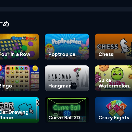
すめ
Four in a Row
Poptropica
Chess
Suika
Bingo
Hangman
Watermelon
Game
Car Drawing
Game
Curve Ball 3D
Crazy Eights