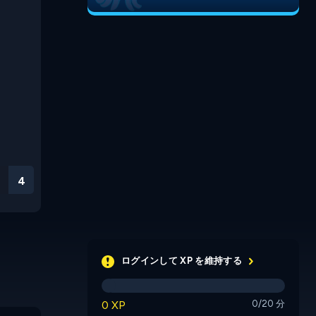
3
ログインして XP を維持する
0 XP
0/20 分
King Rolla
Click the Bolt
Freezy 