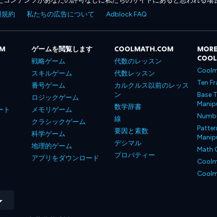
たコンテンツがあなたの許可なしに私たちのサイトにあると思われる場
用規約
私たちの広告について
Adblock FAQ
OM
ゲームを閲覧します
COOLMATH.COM
MORE
COO
戦略ゲーム
代数のレッスン
Coolm
スキルゲーム
代数レッスン
Ten Fr
番号ゲーム
カルクルス以前のレッス
ン
Base T
ロジックゲーム
Manipu
数学辞書
ート
メモリゲーム
Number
線
クラシックゲーム
Patter
要因と素数
科学ゲーム
Manipu
デシマル
地理的ゲーム
Math 
プロパティー
アプリをダウンロード
Coolm
Coolm