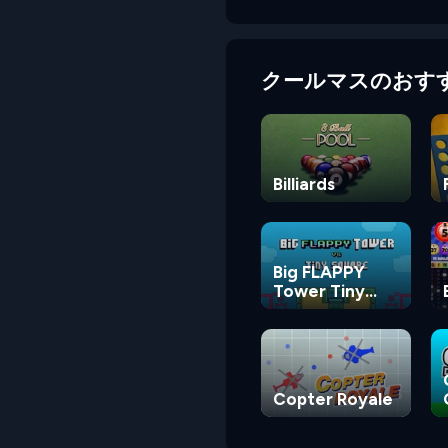
クールマスのおす
Billiards
Big FLAPPY
Tower Tiny
Square
Copter Royale