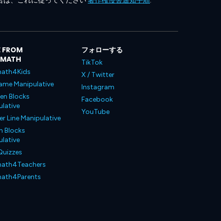
合は、これに従ってください
著作権侵害通知手順
.
 FROM
フォローする
LMATH
TikTok
ath4Kids
X / Twitter
ame Manipulative
Instagram
en Blocks
Facebook
lative
YouTube
 Line Manipulative
n Blocks
lative
Quizzes
ath4Teachers
ath4Parents