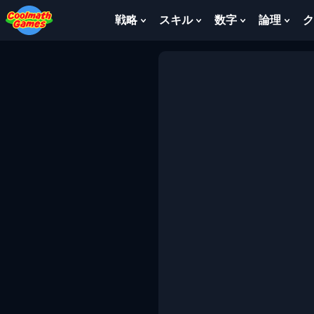
Skip
Skip
Skip
Skip
to
to
to
to
戦略
スキル
数字
論理
ク
Show
Show
Show
Sho
Top
Navigation
Main
Footer
Submenu
Submenu
Submenu
Sub
of
Content
For
For
For
For
Page
戦
ス
数
論
略
キ
字
理
ル