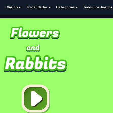
Clásico
Trivialidades
Categorías
Todos Los Juegos
Show
Show
Show
Show
Submenu
Submenu
Submenu
Submenu
For
For
For
For
Lógica
Clásico
Trivialidades
Categorías