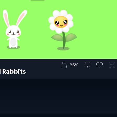
86%
 Rabbits