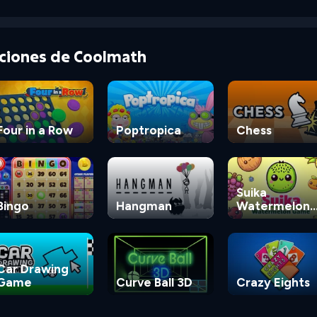
cciones de Coolmath
Four in a Row
Poptropica
Chess
Suika
Bingo
Hangman
Watermelon
Game
Car Drawing
Game
Curve Ball 3D
Crazy Eights