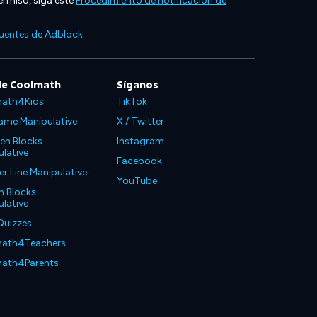
ermiso, siga este
Procedimiento de notificación de
cuentes de Adblock
de Coolmath
Síganos
ath4Kids
TikTok
ame Manipulative
X / Twitter
en Blocks
Instagram
lative
Facebook
 Line Manipulative
YouTube
n Blocks
lative
Quizzes
ath4Teachers
ath4Parents