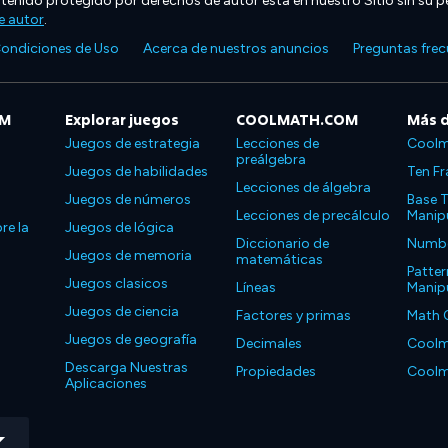
ntenido protegido por derechos de autor está en nuestro Sitio sin su p
e autor
.
ondiciones de Uso
Acerca de nuestros anuncios
Preguntas fre
OM
Explorar juegos
COOLMATH.COM
Más 
Juegos de estrategia
Lecciones de
Coolm
preálgebra
Juegos de habilidades
Ten Fr
Lecciones de álgebra
Juegos de números
Base T
Lecciones de precálculo
Manipu
re la
Juegos de lógica
Diccionario de
Number
Juegos de memoria
matemáticas
Patter
Juegos clasicos
Líneas
Manipu
Juegos de ciencia
Factores y primas
Math 
Juegos de geografía
Decimales
Coolm
Descarga Nuestras
Propiedades
Coolm
Aplicaciones