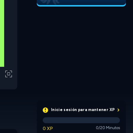
Inicie sesión para mantener XP
0 XP
0/20 Minutos
King Rolla
Click the Bolt
Freezy 