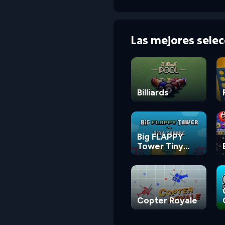
Las mejores sele
Billiards
Big FLAPPY
Tower Tiny
Square
Copter Royale