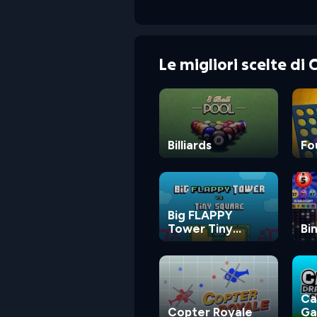
Le migliori scelte di
Billiards
Fo
Big FLAPPY
Tower Tiny
Bi
Square
Ca
Copter Royale
G