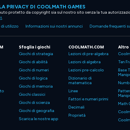
LA PRIVACY DI COOLMATH GAMES
tenuto protetto da copyright sia sul nostro sito senza la tua autorizzaz
ht
.
di utilizzo
Informazioni sui nostri annunci
Domande frequenti su
OM
Sfoglia i giochi
COOLMATH.COM
Altro
Giochi di strategia
Lezioni di pre-algebra
Coolm
Giochi di abilità
Lezioni di algebra
Ten Fr
Giochi di numeri
Lezioni pre-calcolo
Base T
Manipu
Giochi di logica
Dizionario di
matematica
Number
Giochi di memoria
to
Linee
Patter
Giochi classici
Manipu
Fattori e numeri primi
Giochi di scienza
Math 
Decimali
Giochi di geografia
Coolm
Proprietà
Scarica le nostre app
Coolm