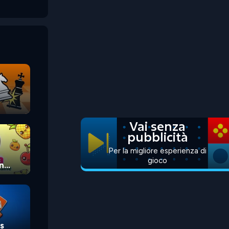
Vai senza
pubblicità
Per la migliore esperienza di
gioco
n
s