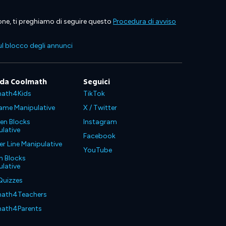
ione, ti preghiamo di seguire questo
Procedura di avviso
l blocco degli annunci
 da Coolmath
Seguici
ath4Kids
TikTok
ame Manipulative
X / Twitter
en Blocks
Instagram
lative
Facebook
 Line Manipulative
YouTube
n Blocks
lative
Quizzes
ath4Teachers
ath4Parents