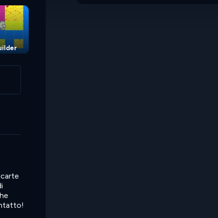
uilder
Fireman's Challenge
Tube Frenzy
 carte
i
che
intatto!