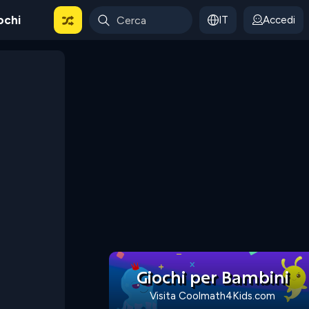
ochi
IT
Accedi
Giochi per Bambini
Visita Coolmath4Kids.com