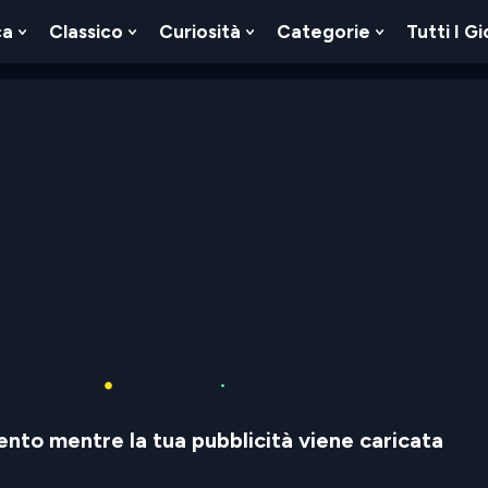
ca
Classico
Curiosità
Categorie
Tutti I Gi
Show
Show
Show
Show
u
Submenu
Submenu
Submenu
Submenu
For
For
For
For
Logica
Classico
Curiosità
Categorie
nto mentre la tua pubblicità viene caricata