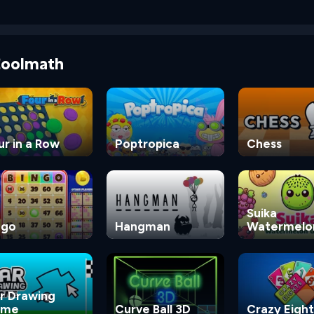
 Coolmath
ur in a Row
Poptropica
Chess
Suika
ngo
Hangman
Watermelo
Game
r Drawing
ame
Curve Ball 3D
Crazy Eight