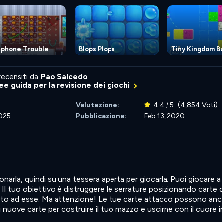
ephone Trouble
Blops Plops
Tiny Kingdom B
recensiti da
Pao Salcedo
nee guida per la revisione dei giochi
Valutazione:
4.4 / 5
(4,854 Voti)
2025
Pubblicazione:
Feb 13, 2020
ionarla, quindi su una tessera aperta per giocarla. Puoi giocare a
 Il tuo obiettivo è distruggere le serrature posizionando carte d
to ad esse. Ma attenzione! Le tue carte attacco possono an
i nuove carte per costruire il tuo mazzo e uscirne con il cuore 