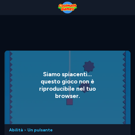
Skip
Skip
Skip
Skip
to
to
to
to
Top
Navigation
Main
Footer
of
Content
Page
Siamo spiacenti...
questo gioco non è
riproducibile nel tuo
browser.
Abilità
>
Un pulsante