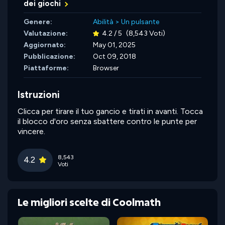
dei giochi
Genere:
Abilità
>
Un pulsante
Valutazione:
4.2 / 5
(8,543 Voti)
Aggiornato:
May 01, 2025
Pubblicazione:
Oct 09, 2018
Piattaforme:
Browser
Istruzioni
Clicca per tirare il tuo gancio e tirati in avanti. Tocca
il blocco d'oro senza sbattere contro le punte per
vincere.
8,543
4.2
Voti
Le migliori scelte di Coolmath