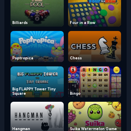
Billiards
Four in a Row
Poptropica
Chess
Big FLAPPY Tower Tiny
Square
Bingo
Hangman
Suika Watermelon Game