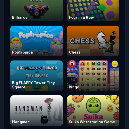
Billiards
Four in a Row
Poptropica
Chess
Big FLAPPY Tower Tiny
Square
Bingo
Hangman
Suika Watermelon Game