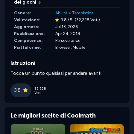
dei giochi
Genere:
Abilità
>
Tempistica
Valutazione:
3.8 / 5
(32,228 Voti)
Aggiornato:
Jul 13, 2026
Pubblicazione:
Apr 24, 2018
Competenze:
Perseverance
Piattaforme:
Browser, Mobile
Istruzioni
Tocca un punto qualsiasi per andare avanti.
32,228
3.8
Voti
Le migliori scelte di Coolmath