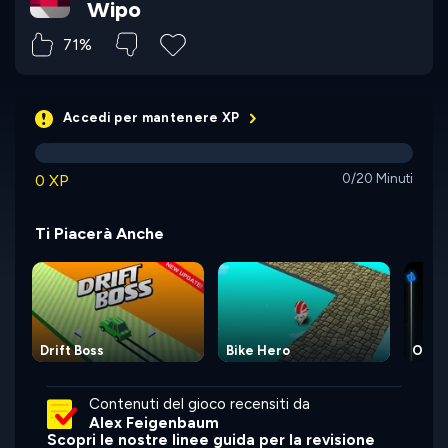
Wipo
71%
Accedi per mantenere XP
0 XP
0/20 Minuti
Ti Piacerà Anche
Drift Boss
Bike Hero
Off t
Contenuti del gioco recensiti da
Alex Feigenbaum
Scopri le nostre linee guida per la revisione