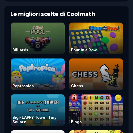
Le migliori scelte di Coolmath
Billiards
Four in a Row
Poptropica
Chess
Big FLAPPY Tower Tiny
Square
Bingo