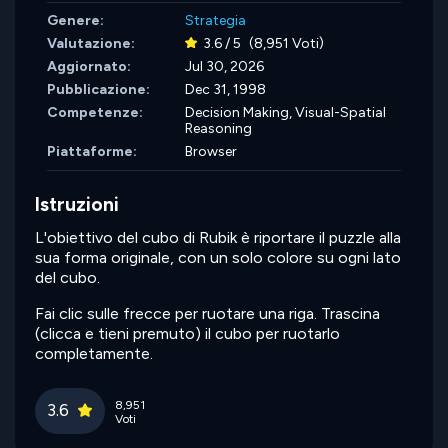
Genere:
Strategia
Valutazione:
3.6 / 5
(8,951 Voti)
Aggiornato:
Jul 30, 2026
Pubblicazione:
Dec 31, 1998
Competenze:
Decision Making,
Visual-Spatial
Reasoning
Piattaforme:
Browser
Istruzioni
L'obiettivo del cubo di Rubik è riportare il puzzle alla
sua forma originale, con un solo colore su ogni lato
del cubo.
Fai clic sulle frecce per ruotare una riga. Trascina
(clicca e tieni premuto) il cubo per ruotarlo
completamente.
8,951
3.6
Voti