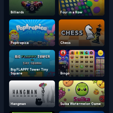
Billiards
Four in a Row
Poptropica
Chess
Big FLAPPY Tower Tiny
Square
Bingo
Hangman
Suika Watermelon Game