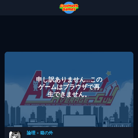
Skip
Skip
Skip
Skip
to
to
to
to
Top
Navigation
Main
Footer
of
Content
Page
申し訳ありません...この
ゲームはブラウザで再
生できません。
論理
>
箱の外