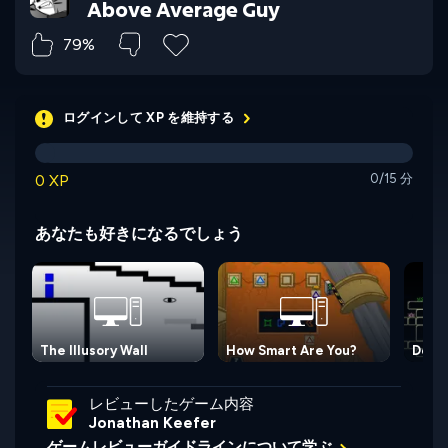
Above Average Guy
79%
ログインして XP を維持する
0 XP
0/15 分
あなたも好きになるでしょう
The Illusory Wall
How Smart Are You?
Dete
レビューしたゲーム内容
Jonathan Keefer
ゲームレビューガイドラインについて学ぶ