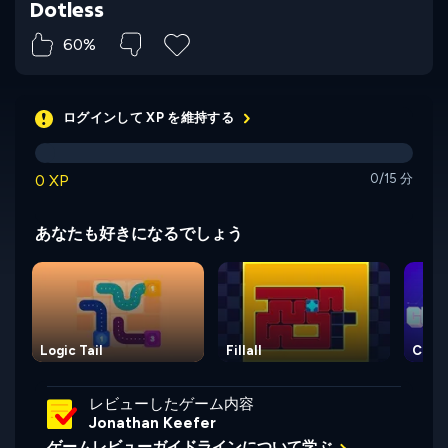
Dotless
60%
ログインして XP を維持する
0 XP
0/15 分
あなたも好きになるでしょう
Logic Tail
Fillall
Cuzz
レビューしたゲーム内容
Jonathan Keefer
ゲームレビューガイドラインについて学ぶ