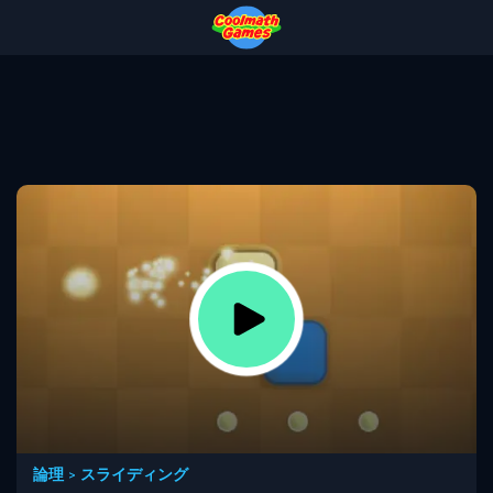
Skip
Skip
Skip
Skip
to
to
to
to
Top
Navigation
Main
Footer
of
Content
Page
論理
>
スライディング