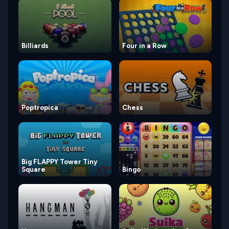
Billiards
Four in a Row
Poptropica
Chess
Big FLAPPY Tower Tiny
Square
Bingo