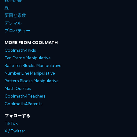
数学辞書
線
要因と素数
デシマル
プロパティー
MORE FROM COOLMATH
Coolmath4Kids
Ten Frame Manipulative
Base Ten Blocks Manipulative
Number Line Manipulative
Pattern Blocks Manipulative
Math Quizzes
Coolmath4Teachers
Coolmath4Parents
フォローする
TikTok
X / Twitter