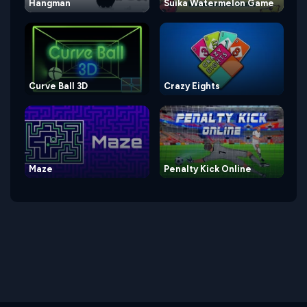
Hangman
Suika Watermelon Game
Curve Ball 3D
Crazy Eights
Maze
Penalty Kick Online