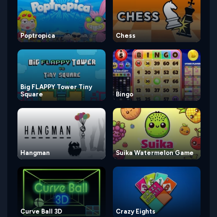
Poptropica
Chess
Big FLAPPY Tower Tiny
Square
Bingo
Hangman
Suika Watermelon Game
Curve Ball 3D
Crazy Eights