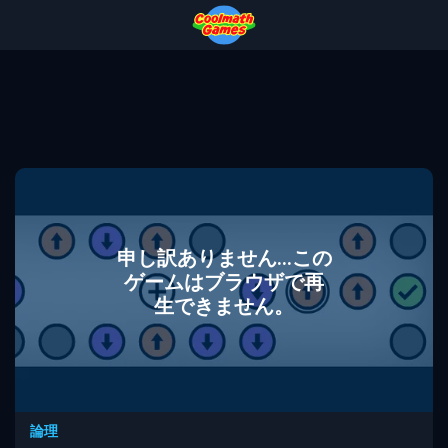
Skip
Skip
Skip
Skip
to
to
to
to
Top
Navigation
Main
Footer
of
Content
Page
申し訳ありません...この
ゲームはブラウザで再
生できません。
論理