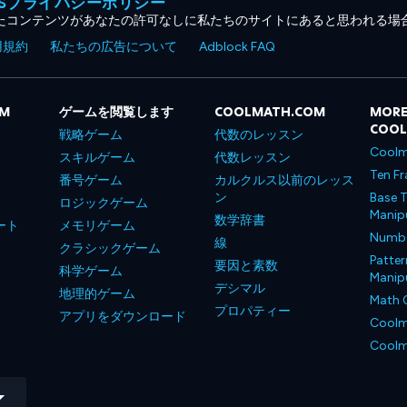
MESプライバシーポリシー
たコンテンツがあなたの許可なしに私たちのサイトにあると思われる場
用規約
私たちの広告について
Adblock FAQ
OM
ゲームを閲覧します
COOLMATH.COM
MORE
COO
戦略ゲーム
代数のレッスン
Coolm
スキルゲーム
代数レッスン
Ten Fr
番号ゲーム
カルクルス以前のレッス
ン
Base T
ロジックゲーム
Manipu
数学辞書
ート
メモリゲーム
Number
線
クラシックゲーム
Patter
要因と素数
科学ゲーム
Manipu
デシマル
地理的ゲーム
Math 
プロパティー
アプリをダウンロード
Coolm
Coolm