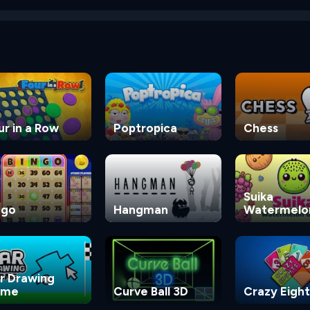
ur in a Row
Poptropica
Chess
Suika
ngo
Hangman
Watermelo
Game
r Drawing
ame
Curve Ball 3D
Crazy Eight