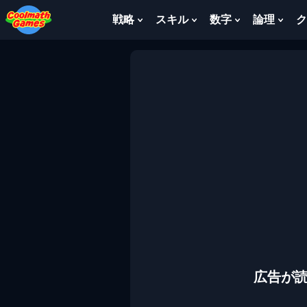
Skip
Skip
Skip
Skip
to
to
to
to
戦略
スキル
数字
論理
ク
Show
Show
Show
Sho
Top
Navigation
Main
Footer
Submenu
Submenu
Submenu
Sub
of
Content
For
For
For
For
Page
戦
ス
数
論
略
キ
字
理
ル
広告が