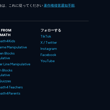
合は、これに従ってください
著作権侵害通知手順
.
 FROM
フォローする
LMATH
TikTok
ath4Kids
X / Twitter
ame Manipulative
Instagram
en Blocks
Facebook
lative
YouTube
 Line Manipulative
n Blocks
lative
Quizzes
ath4Teachers
ath4Parents