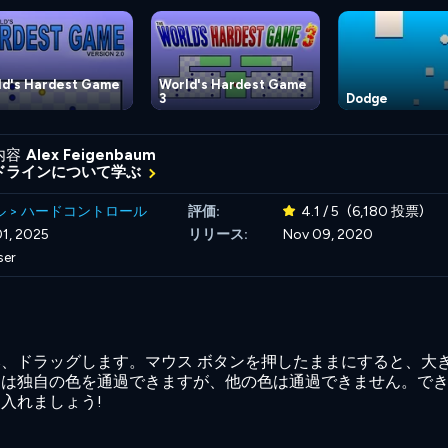
ld's Hardest Game
World's Hardest Game
3
Dodge
内容
Alex Feigenbaum
ドラインについて学ぶ
ル
>
ハードコントロール
評価:
4.1 / 5
(6,180 投票)
1, 2025
リリース:
Nov 09, 2020
ser
、ドラッグします。マウス ボタンを押したままにすると、大
円は独自の色を通過できますが、他の色は通過できません。で
入れましょう!