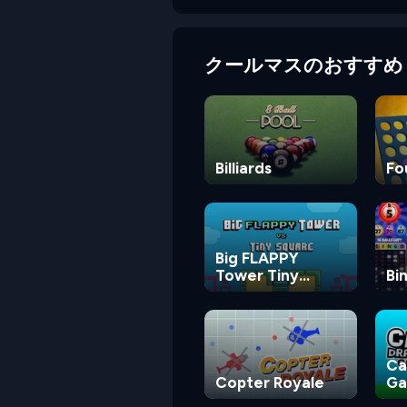
クールマスのおすすめ
Billiards
Fo
Big FLAPPY
Tower Tiny
Bi
Square
Ca
Copter Royale
G