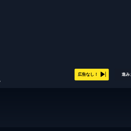
広告なし！
進み
s