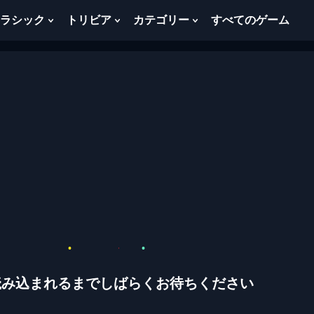
ラシック
トリビア
カテゴリー
すべてのゲーム
w
Show
Show
Show
menu
Submenu
Submenu
Submenu
For
For
For
ク
ト
カ
ラ
リ
テ
シ
ビ
ゴ
ッ
ア
リ
ク
ー
読み込まれるまでしばらくお待ちください