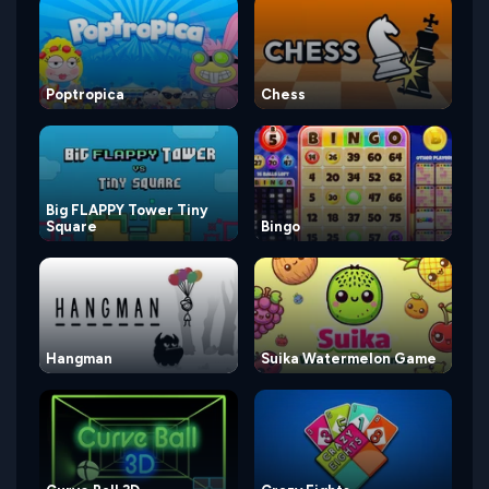
Poptropica
Chess
Big FLAPPY Tower Tiny
Square
Bingo
Hangman
Suika Watermelon Game