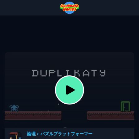
Skip
Skip
Skip
Skip
to
to
to
to
Top
Navigation
Main
Footer
of
Content
Page
論理
>
パズルプラットフォーマー