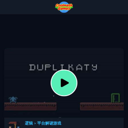
Skip
Skip
Skip
Skip
to
to
to
to
Top
Navigation
Main
Footer
of
Content
Page
逻辑
>
平台解谜游戏