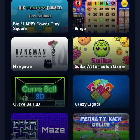
Big FLAPPY Tower Tiny
Square
Bingo
Hangman
Suika Watermelon Game
Curve Ball 3D
Crazy Eights